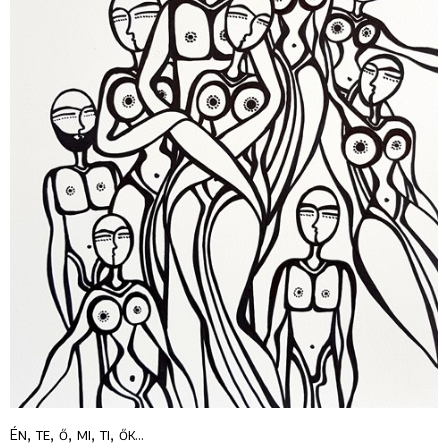
Én, te, ő, mi, ti, ők…