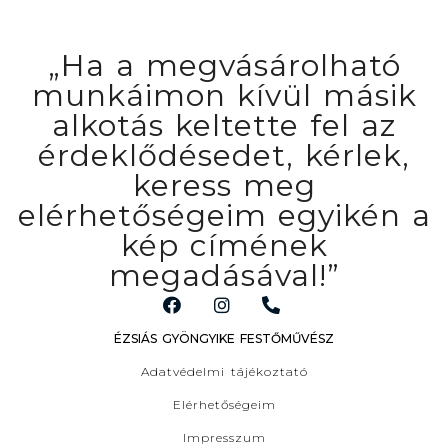
„Ha a megvásárolható
munkáimon kívül másik
alkotás keltette fel az
érdeklődésedet, kérlek,
keress meg
elérhetőségeim egyikén a
kép címének
megadásával!”
ÉZSIÁS GYÖNGYIKE FESTŐMŰVÉSZ
Adatvédelmi tájékoztató
Elérhetőségeim
Impresszum